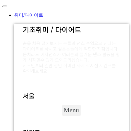
Skip
to
content
취미/다이어트
기초취미 / 다이어트
춤을 처음 접해보시는 분들과 댄스 수업으로 신나는
다이어트를 하시고 싶은분들에게 적합한 지점입니다.
몸치라도 이지댄스가 여러분의 즐거운 댄스 활동을 쉽
게 시작할수 있게 도와드리겠습니다.
키즈반부터 일반 성인 취미반 까지 각지점 시간표를
확인해보세요.
서울
Menu