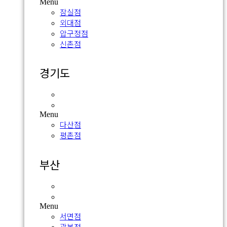
Menu
잠실점
외대점
압구정점
신촌점
경기도
다산점
평촌점
Menu
다산점
평촌점
부산
서면점
광복점
Menu
서면점
광복점