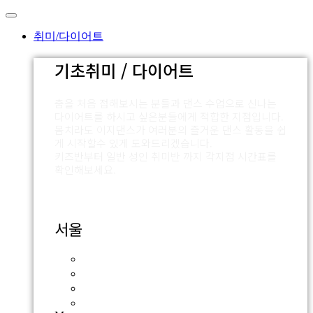
Skip
to
content
취미/다이어트
기초취미 / 다이어트
춤을 처음 접해보시는 분들과 댄스 수업으로 신나는
다이어트를 하시고 싶은분들에게 적합한 지점입니다.
몸치라도 이지댄스가 여러분의 즐거운 댄스 활동을 쉽
게 시작할수 있게 도와드리겠습니다.
키즈반부터 일반 성인 취미반 까지 각지점 시간표를
확인해보세요.
서울
잠실점
외대점
압구정점
신촌점