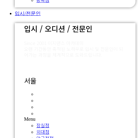
입시/전문인
입시 / 오디션 / 전문인
Since 2001 이지댄스 아카데미
오랜 기간동안 축적된 노하우로 입시 및 전문인이 되
어가는 과정을 체계적으로 도와드립니다.
서울
잠실점
외대점
압구정점
신촌점
Menu
잠실점
외대점