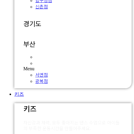
압구정점
신촌점
경기도
부산
서면점
광복점
Menu
서면점
광복점
키즈
키즈
자신감과 체력, 모두 좋아지는 댄스 수업으로 아이들
의 부족한 운동시간을 만들어주세요.