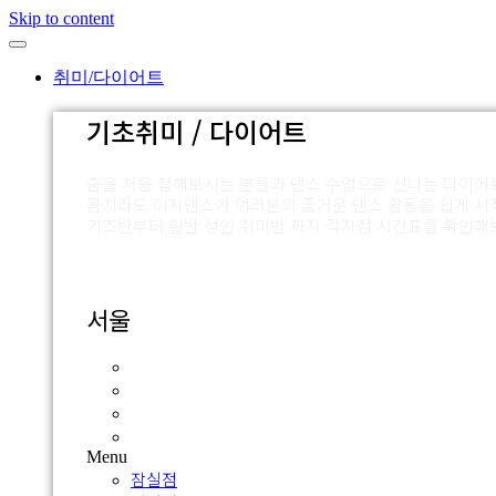
Skip to content
취미/다이어트
기초취미 / 다이어트
춤을 처음 접해보시는 분들과 댄스 수업으로 신나는 다이어
몸치라도 이지댄스가 여러분의 즐거운 댄스 활동을 쉽게 시
키즈반부터 일반 성인 취미반 까지 각지점 시간표를 확인해
서울
잠실점
외대점
압구정점
신촌점
Menu
잠실점