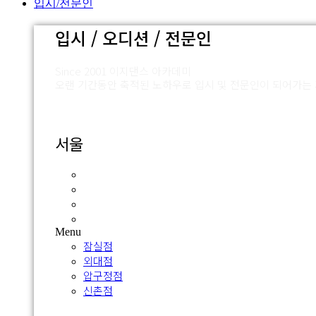
입시/전문인
입시 / 오디션 / 전문인
Since 2001 이지댄스 아카데미
오랜 기간동안 축적된 노하우로 입시 및 전문인이 되어가는
서울
잠실점
외대점
압구정점
신촌점
Menu
잠실점
외대점
압구정점
신촌점