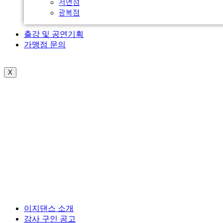
서면점
광복점
출강 및 공연기획
가맹점 문의
X
이지댄스 소개
강사 구인 공고