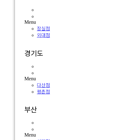
잠실점
외대점
Menu
잠실점
외대점
경기도
다산점
평촌점
Menu
다산점
평촌점
부산
서면점
광복점
Menu