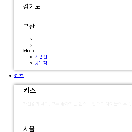
경기도
부산
서면점
광복점
Menu
서면점
광복점
키즈
키즈
자신감과 체력, 모두 좋아지는 댄스 수업으로 아이들의 부
서울