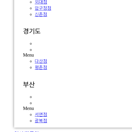
외대점
압구정점
신촌점
경기도
다산점
평촌점
Menu
다산점
평촌점
부산
서면점
광복점
Menu
서면점
광복점