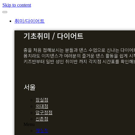
Skip to content
취미/다이어트
기초취미 / 다이어트
춤을 처음 접해보시는 분들과 댄스 수업으로 신나는 다이어
몸치라도 이지댄스가 여러분의 즐거운 댄스 활동을 쉽게 시
키즈반부터 일반 성인 취미반 까지 각지점 시간표를 확인해
서울
잠실점
외대점
압구정점
신촌점
Menu
잠실점