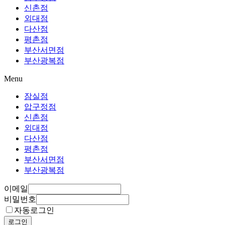
신촌점
외대점
다산점
평촌점
부산서면점
부산광복점
Menu
잠실점
압구정점
신촌점
외대점
다산점
평촌점
부산서면점
부산광복점
이메일
비밀번호
자동로그인
로그인