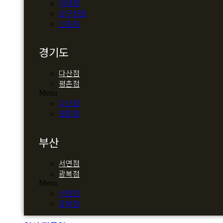
외대점
압구정점
신촌점
경기도
다산점
평촌점
Menu
다산점
평촌점
부산
서면점
광복점
Menu
서면점
광복점