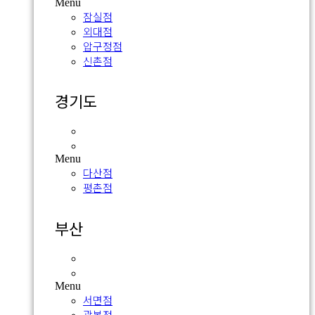
Menu
잠실점
외대점
압구정점
신촌점
경기도
다산점
평촌점
Menu
다산점
평촌점
부산
서면점
광복점
Menu
서면점
광복점