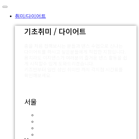
Skip
to
content
취미/다이어트
기초취미 / 다이어트
춤을 처음 접해보시는 분들과 댄스 수업으로 신나는
다이어트를 하시고 싶은분들에게 적합한 지점입니다.
몸치라도 이지댄스가 여러분의 즐거운 댄스 활동을 쉽
게 시작할수 있게 도와드리겠습니다.
키즈반부터 일반 성인 취미반 까지 각지점 시간표를
확인해보세요.
서울
잠실점
외대점
압구정점
신촌점