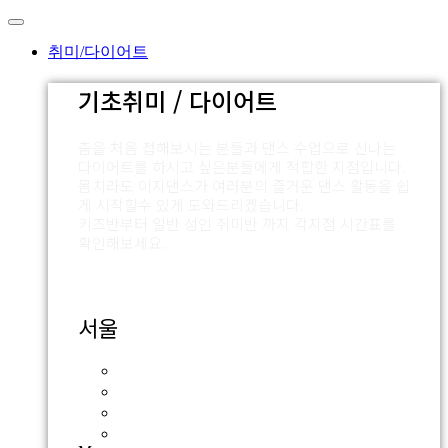
Skip
to
content
취미/다이어트
기초취미 / 다이어트
춤을 처음 접해보시는 분들과 댄스 수업으로 신나는
다이어트를 하시고 싶은분들에게 적합한 지점입니다.
몸치라도 이지댄스가 여러분의 즐거운 댄스 활동을 쉽
게 시작할수 있게 도와드리겠습니다.
키즈반부터 일반 성인 취미반 까지 각지점 시간표를
확인해보세요.
서울
잠실점
외대점
압구정점
신촌점