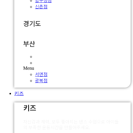
압구정점
신촌점
경기도
부산
서면점
광복점
Menu
서면점
광복점
키즈
키즈
자신감과 체력, 모두 좋아지는 댄스 수업으로 아이들
의 부족한 운동시간을 만들어주세요.