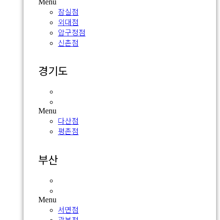
Menu
잠실점
외대점
압구정점
신촌점
경기도
다산점
평촌점
Menu
다산점
평촌점
부산
서면점
광복점
Menu
서면점
광복점