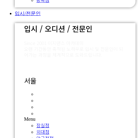
입시/전문인
입시 / 오디션 / 전문인
Since 2001 이지댄스 아카데미
오랜 기간동안 축적된 노하우로 입시 및 전문인이 되
어가는 과정을 체계적으로 도와드립니다.
서울
잠실점
외대점
압구정점
신촌점
Menu
잠실점
외대점