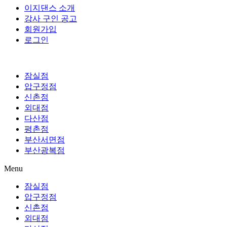
이지댄스 소개
강사 구인 공고
회원가입
로그인
잠실점
압구정점
신촌점
외대점
다산점
평촌점
부산서면점
부산광복점
Menu
잠실점
압구정점
신촌점
외대점