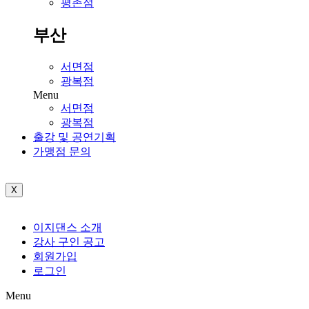
평촌점
부산
서면점
광복점
Menu
서면점
광복점
출강 및 공연기획
가맹점 문의
X
이지댄스 소개
강사 구인 공고
회원가입
로그인
Menu