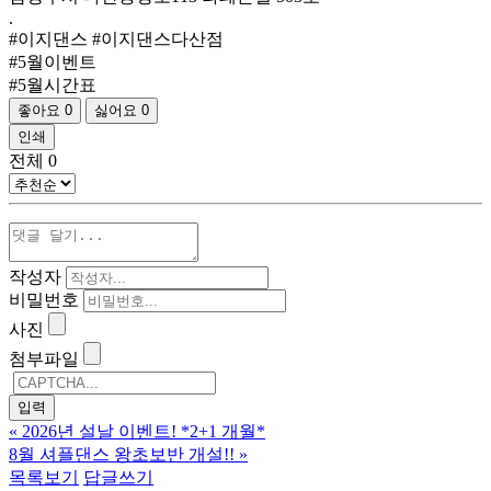
.
#이지댄스 #이지댄스다산점
#5월이벤트
#5월시간표
좋아요
0
싫어요
0
인쇄
전체
0
작성자
비밀번호
사진
첨부파일
«
2026년 설날 이벤트! *2+1 개월*
8월 셔플댄스 왕초보반 개설!!
»
목록보기
답글쓰기