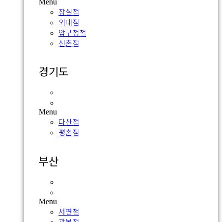
Menu
잠실점
외대점
압구정점
신촌점
경기도
다산점
평촌점
Menu
다산점
평촌점
부산
서면점
광복점
Menu
서면점
광복점