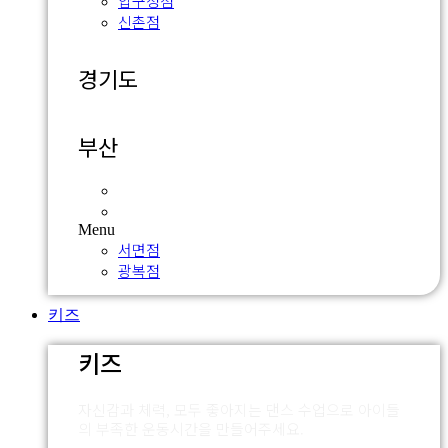
압구정점
신촌점
경기도
부산
서면점
광복점
Menu
서면점
광복점
키즈
키즈
자신감과 체력, 모두 좋아지는 댄스 수업으로 아이들
의 부족한 운동시간을 만들어주세요.