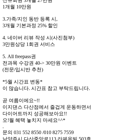
신규회원 3개월 27만원
1개월 10만원
3.가족/지인 동반 등록 시,
3개월 기본과정 25% 할인
4. 네이버 리뷰 작성 시(사진첨부)
3만원상당 1회권 서비스
5. All freepass권
전과목 수강권 40-> 30만원 이벤트
(전문/입시반 추천)
*5월 시간표 변동*
이 많습니다. 시간표 참고 부탁드립니다.
곧 여름이에요~!!
이지댄스 다산점에서 즐겁게 운동하면서
다이어트까지 성공해보아요!!
오!월 혜택 놓치지 마세요^^*
.
문의 031 552 8550 /010 8275 7559
남양주시 다산중앙로113 라페온빌 503호