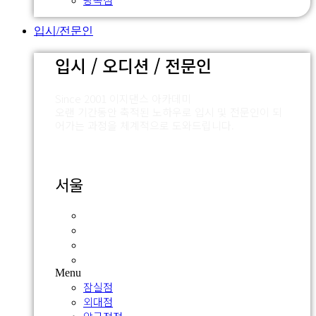
입시/전문인
입시 / 오디션 / 전문인
Since 2001 이지댄스 아카데미
오랜 기간동안 축적된 노하우로 입시 및 전문인이 되
어가는 과정을 체계적으로 도와드립니다.
서울
잠실점
외대점
압구정점
신촌점
Menu
잠실점
외대점