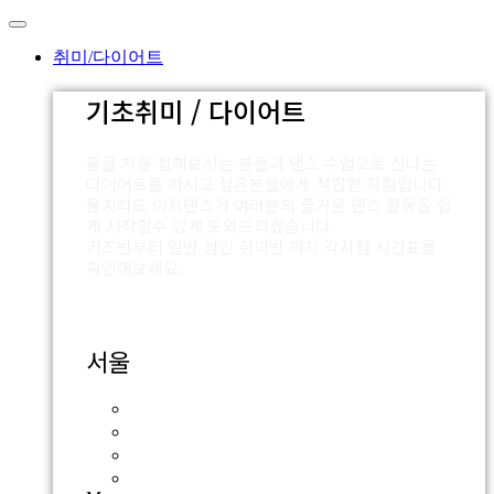
Skip
to
content
취미/다이어트
기초취미 / 다이어트
춤을 처음 접해보시는 분들과 댄스 수업으로 신나는
다이어트를 하시고 싶은분들에게 적합한 지점입니다.
몸치라도 이지댄스가 여러분의 즐거운 댄스 활동을 쉽
게 시작할수 있게 도와드리겠습니다.
키즈반부터 일반 성인 취미반 까지 각지점 시간표를
확인해보세요.
서울
잠실점
외대점
압구정점
신촌점