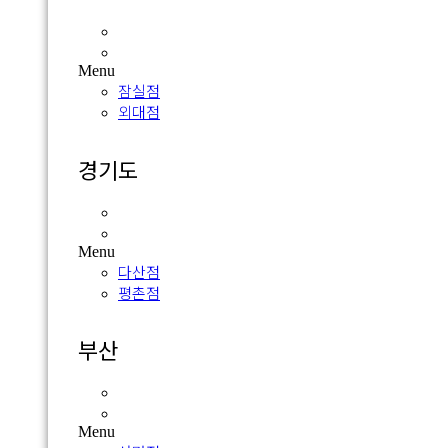
잠실점
외대점
Menu
잠실점
외대점
경기도
다산점
평촌점
Menu
다산점
평촌점
부산
서면점
광복점
Menu