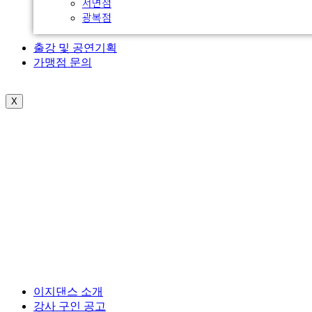
서면점
광복점
출강 및 공연기획
가맹점 문의
X
이지댄스 소개
강사 구인 공고