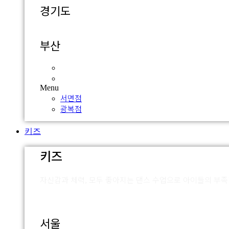
경기도
부산
서면점
광복점
Menu
서면점
광복점
키즈
키즈
자신감과 체력, 모두 좋아지는 댄스 수업으로 아이들의 부
서울