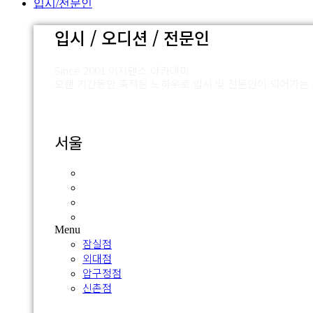
입시/전문인
입시 / 오디션 / 전문인
Since 2001 이지댄스 아카데미
오랜 기간동안 축적된 노하우로 입시 및 전문인이 되어가는
서울
잠실점
외대점
압구정점
신촌점
Menu
잠실점
외대점
압구정점
신촌점