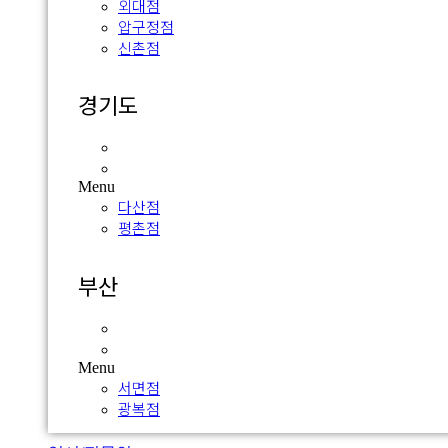
외대점
압구정점
신촌점
경기도
다산점
평촌점
Menu
다산점
평촌점
부산
서면점
광복점
Menu
서면점
광복점