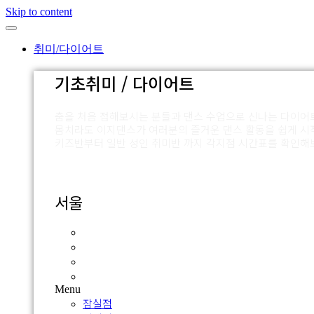
Skip to content
취미/다이어트
기초취미 / 다이어트
춤을 처음 접해보시는 분들과 댄스 수업으로 신나는 다이어
몸치라도 이지댄스가 여러분의 즐거운 댄스 활동을 쉽게 시
키즈반부터 일반 성인 취미반 까지 각지점 시간표를 확인해
서울
잠실점
외대점
압구정점
신촌점
Menu
잠실점