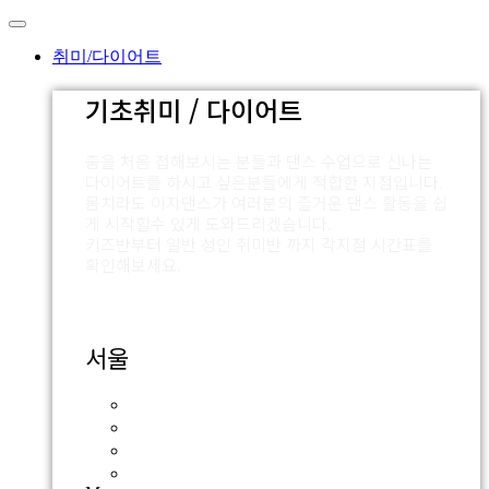
Skip
to
content
취미/다이어트
기초취미 / 다이어트
춤을 처음 접해보시는 분들과 댄스 수업으로 신나는
다이어트를 하시고 싶은분들에게 적합한 지점입니다.
몸치라도 이지댄스가 여러분의 즐거운 댄스 활동을 쉽
게 시작할수 있게 도와드리겠습니다.
키즈반부터 일반 성인 취미반 까지 각지점 시간표를
확인해보세요.
서울
잠실점
외대점
압구정점
신촌점