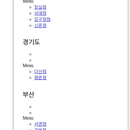
Menu
잠실점
외대점
압구정점
신촌점
경기도
다산점
평촌점
Menu
다산점
평촌점
부산
서면점
광복점
Menu
서면점
광복점