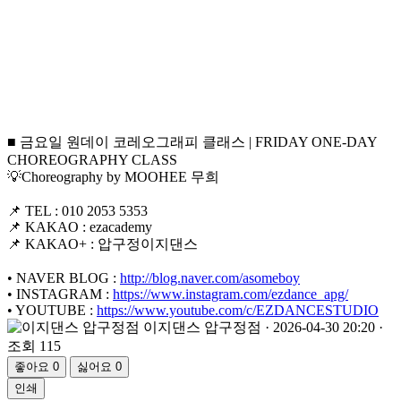
■ 금요일 원데이 코레오그래피 클래스 | FRIDAY ONE-DAY
CHOREOGRAPHY CLASS
💡Choreography by MOOHEE 무희
📌 TEL : 010 2053 5353
📌 KAKAO : ezacademy
📌 KAKAO+ : 압구정이지댄스
• NAVER BLOG :
http://blog.naver.com/asomeboy
• INSTAGRAM :
https://www.instagram.com/ezdance_apg/
• YOUTUBE :
https://www.youtube.com/c/EZDANCESTUDIO
이지댄스 압구정점
· 2026-04-30 20:20 ·
조회 115
좋아요
0
싫어요
0
인쇄